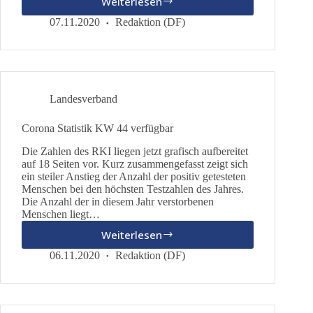
Weiterlesen
Veranstaltungen
von
07.11.2020
Redaktion (DF)
dieBasis
zulässig
Landesverband
Corona Statistik KW 44 verfügbar
Die Zahlen des RKI liegen jetzt grafisch aufbereitet
auf 18 Seiten vor. Kurz zusammengefasst zeigt sich
ein steiler Anstieg der Anzahl der positiv getesteten
Menschen bei den höchsten Testzahlen des Jahres.
Die Anzahl der in diesem Jahr verstorbenen
Menschen liegt…
Weiterlesen
Corona
Statistik
06.11.2020
Redaktion (DF)
KW
44
verfügbar