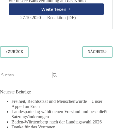
wir unsere Bankverbindung auf das Konto…
Weiterlesen
Neuigkeiten
vom
27.10.2020
Redaktion (DF)
Landesverband
ZURÜCK
NÄCHSTE
Keine
Ergebnisse
Neueste Beiträge
Freiheit, Rechtsstaat und Menschenwürde – Unser
Appell an Euch
Landesparteitag wählt neuen Vorstand und beschließt
Satzungsänderungen
Baden-Württemberg nach der Landtagswahl 2026
Danke für das Vertrauen