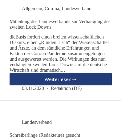
Allgemein
,
Corona
,
Landesverband
Mitteilung des Landesverbands zur Verhängung des
zweiten Lock Downs
dieBasis fordert einen breiten wissenschaftlichen
Diskurs, einen „Runden Tisch“ der Wissenschaftler
und Ärzte, an dem sämtliche Erfahrungen und
Fakten der Corona Pandemie zusammengetragen
und ausgewertet werden. Die Wirkungen des nun
verhängten zweiten Lock Downs auf die deutsche
Wirtschaft sind dramatisch.…
Weiterlesen
Mitteilung
des
03.11.2020
Redaktion (DF)
Landesverbands
zur
Verhängung
des
zweiten
Landesverband
Lock
Downs
Schreiberlinge (Redakteure) gesucht