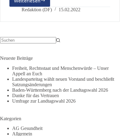
Weiterlesen
Der
Landesverband
Redaktion (DF)
15.02.2022
hat
mehr
als
5000
Mitglieder
Keine
Ergebnisse
Neueste Beiträge
Freiheit, Rechtsstaat und Menschenwürde – Unser
Appell an Euch
Landesparteitag wählt neuen Vorstand und beschließt
Satzungsänderungen
Baden-Württemberg nach der Landtagswahl 2026
Danke für das Vertrauen
Umfrage zur Landtagswahl 2026
Kategorien
AG Gesundheit
Allgemein