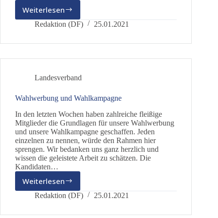
Weiterlesen
Vielleicht
kennt
Redaktion (DF)
25.01.2021
ja
Jemand
jemanden,
der
einen
Landesverband
kennt,
der
Wahlwerbung und Wahlkampagne
…..
In den letzten Wochen haben zahlreiche fleißige
Mitglieder die Grundlagen für unsere Wahlwerbung
und unsere Wahlkampagne geschaffen. Jeden
einzelnen zu nennen, würde den Rahmen hier
sprengen. Wir bedanken uns ganz herzlich und
wissen die geleistete Arbeit zu schätzen. Die
Kandidaten…
Weiterlesen
Wahlwerbung
und
Redaktion (DF)
25.01.2021
Wahlkampagne