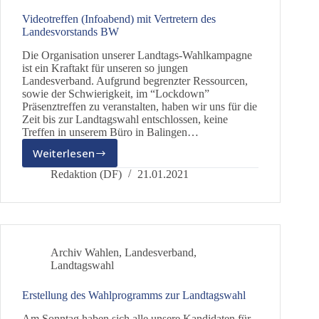
dieBasis
Videotreffen (Infoabend) mit Vertretern des
Landesvorstands BW
Die Organisation unserer Landtags-Wahlkampagne
ist ein Kraftakt für unseren so jungen
Landesverband. Aufgrund begrenzter Ressourcen,
sowie der Schwierigkeit, im “Lockdown”
Präsenztreffen zu veranstalten, haben wir uns für die
Zeit bis zur Landtagswahl entschlossen, keine
Treffen in unserem Büro in Balingen…
Weiterlesen
Videotreffen
(Infoabend)
Redaktion (DF)
21.01.2021
mit
Vertretern
des
Landesvorstands
BW
Archiv Wahlen
,
Landesverband
,
Landtagswahl
Erstellung des Wahlprogramms zur Landtagswahl
Am Sonntag haben sich alle unsere Kandidaten für