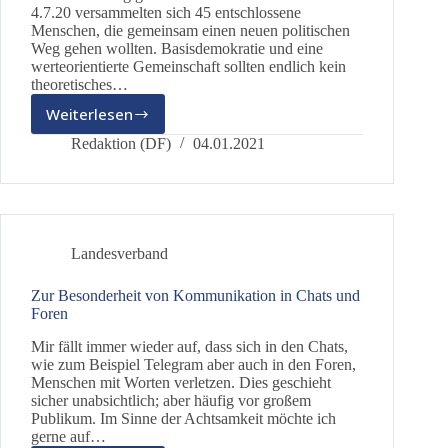
4.7.20 versammelten sich 45 entschlossene
Menschen, die gemeinsam einen neuen politischen
Weg gehen wollten. Basisdemokratie und eine
werteorientierte Gemeinschaft sollten endlich kein
theoretisches…
Weiterlesen
Status
der
Redaktion (DF)
04.01.2021
Bundespartei
dieBasis
Landesverband
Zur Besonderheit von Kommunikation in Chats und
Foren
Mir fällt immer wieder auf, dass sich in den Chats,
wie zum Beispiel Telegram aber auch in den Foren,
Menschen mit Worten verletzen. Dies geschieht
sicher unabsichtlich; aber häufig vor großem
Publikum. Im Sinne der Achtsamkeit möchte ich
gerne auf…