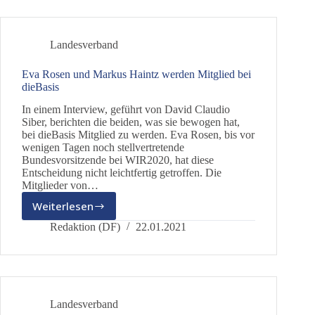
Landesverband
Eva Rosen und Markus Haintz werden Mitglied bei
dieBasis
In einem Interview, geführt von David Claudio
Siber, berichten die beiden, was sie bewogen hat,
bei dieBasis Mitglied zu werden. Eva Rosen, bis vor
wenigen Tagen noch stellvertretende
Bundesvorsitzende bei WIR2020, hat diese
Entscheidung nicht leichtfertig getroffen. Die
Mitglieder von…
Weiterlesen
Eva
Rosen
Redaktion (DF)
22.01.2021
und
Markus
Haintz
werden
Mitglied
Landesverband
bei