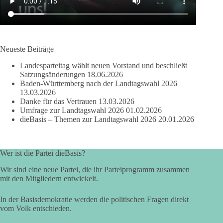
Telegram
https://t.me/dieBasis_Freiburg
Facebook
om/diebasisSchwarzwal
info@diebasis-
E-Mail
d
waldshut.de
Gründung
29.05.2021
DieBasisKVSchwarzwa
https://t.me/dieBasis_Wa
Instagram
Telegram
ldBaar
ldshut
Neueste Beiträge
Gründung
Gründung
16.05.2021
04.06.2021
Landesparteitag wählt neuen Vorstand und beschließt
Satzungsänderungen
18.06.2026
Baden-Württemberg nach der Landtagswahl 2026
13.03.2026
Danke für das Vertrauen
13.03.2026
Umfrage zur Landtagswahl 2026
01.02.2026
dieBasis – Themen zur Landtagswahl 2026
20.01.2026
Wer ist die Partei dieBasis?
Wir sind eine neue Partei, die ihr Parteiprogramm zusammen
mit den Mitgliedern entwickelt.
In der Basisdemokratie werden die politischen Fragen direkt
vom Volk entschieden.