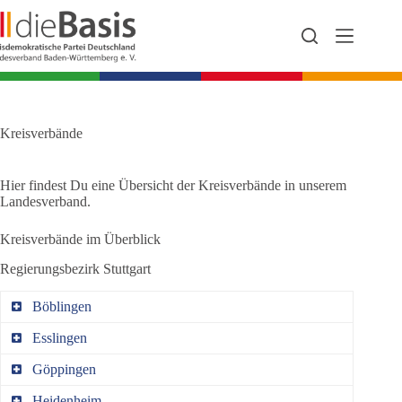
Zum
Inhalt
springen
Kreisverbände
Hier findest Du eine Übersicht der Kreisverbände in unserem
Landesverband.
Kreisverbände im Überblick
Regierungsbezirk Stuttgart
Böblingen
Esslingen
dieBasis Kreisverband Böblingen
Göppingen
dieBasis Kreisverband Esslingen
-
Heidenheim