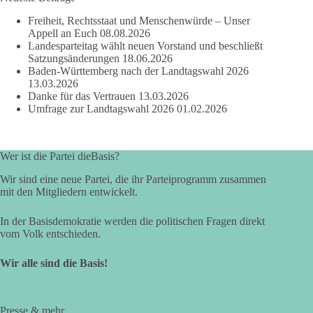
Freiheit, Rechtsstaat und Menschenwürde – Unser
Appell an Euch
08.08.2026
Landesparteitag wählt neuen Vorstand und beschließt
Satzungsänderungen
18.06.2026
Baden-Württemberg nach der Landtagswahl 2026
13.03.2026
Danke für das Vertrauen
13.03.2026
Umfrage zur Landtagswahl 2026
01.02.2026
Wer ist die Partei dieBasis?
Wir sind eine neue Partei, die ihr Parteiprogramm zusammen
mit den Mitgliedern entwickelt.
In der Basisdemokratie werden die politischen Fragen direkt
vom Volk entschieden.
Wir alle sind die Basis!
Presse & mehr