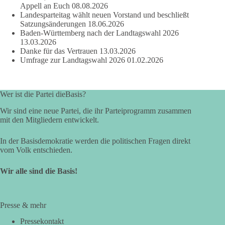
Appell an Euch
08.08.2026
Landesparteitag wählt neuen Vorstand und beschließt
Satzungsänderungen
18.06.2026
Baden-Württemberg nach der Landtagswahl 2026
13.03.2026
Danke für das Vertrauen
13.03.2026
Umfrage zur Landtagswahl 2026
01.02.2026
Wer ist die Partei dieBasis?
Wir sind eine neue Partei, die ihr Parteiprogramm zusammen
mit den Mitgliedern entwickelt.
In der Basisdemokratie werden die politischen Fragen direkt
vom Volk entschieden.
Wir alle sind die Basis!
Presse & mehr
Pressekontakt