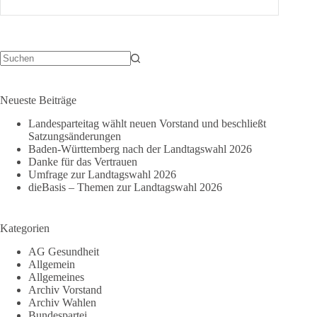
Hindernissen
–
Prozessbeobachtung
unter
erschwerten
Bedingungen
Keine
Ergebnisse
Neueste Beiträge
Landesparteitag wählt neuen Vorstand und beschließt
Satzungsänderungen
Baden-Württemberg nach der Landtagswahl 2026
Danke für das Vertrauen
Umfrage zur Landtagswahl 2026
dieBasis – Themen zur Landtagswahl 2026
Kategorien
AG Gesundheit
Allgemein
Allgemeines
Archiv Vorstand
Archiv Wahlen
Bundespartei