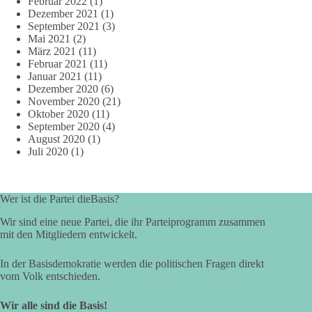
Februar 2022
(1)
Dezember 2021
(1)
September 2021
(3)
Mai 2021
(2)
März 2021
(11)
Februar 2021
(11)
Januar 2021
(11)
Dezember 2020
(6)
November 2020
(21)
Oktober 2020
(11)
September 2020
(4)
August 2020
(1)
Juli 2020
(1)
Wer ist die Partei dieBasis?
Wir sind eine neue Partei, die ihr Parteiprogramm zusammen
mit den Mitgliedern entwickelt.
In der Basisdemokratie werden die politischen Fragen direkt
vom Volk entschieden.
Wir alle sind die Basis!