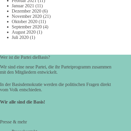
Februar 2021
(11)
Januar 2021
(11)
Dezember 2020
(6)
November 2020
(21)
Oktober 2020
(11)
September 2020
(4)
August 2020
(1)
Juli 2020
(1)
Wer ist die Partei dieBasis?
Wir sind eine neue Partei, die ihr Parteiprogramm zusammen
mit den Mitgliedern entwickelt.
In der Basisdemokratie werden die politischen Fragen direkt
vom Volk entschieden.
Wir alle sind die Basis!
Presse & mehr