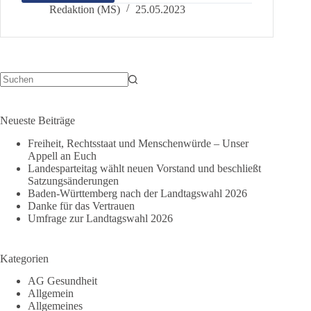
zur
Redaktion (MS)
25.05.2023
Festnahme
von
Johanna
F.
Keine
Ergebnisse
Neueste Beiträge
Freiheit, Rechtsstaat und Menschenwürde – Unser
Appell an Euch
Landesparteitag wählt neuen Vorstand und beschließt
Satzungsänderungen
Baden-Württemberg nach der Landtagswahl 2026
Danke für das Vertrauen
Umfrage zur Landtagswahl 2026
Kategorien
AG Gesundheit
Allgemein
Allgemeines