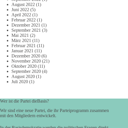
August 2022
(1)
Juni 2022
(5)
April 2022
(1)
Februar 2022
(1)
Dezember 2021
(1)
September 2021
(3)
Mai 2021
(2)
März 2021
(11)
Februar 2021
(11)
Januar 2021
(11)
Dezember 2020
(6)
November 2020
(21)
Oktober 2020
(11)
September 2020
(4)
August 2020
(1)
Juli 2020
(1)
Wer ist die Partei dieBasis?
Wir sind eine neue Partei, die ihr Parteiprogramm zusammen
mit den Mitgliedern entwickelt.
In der Basisdemokratie werden die politischen Fragen direkt