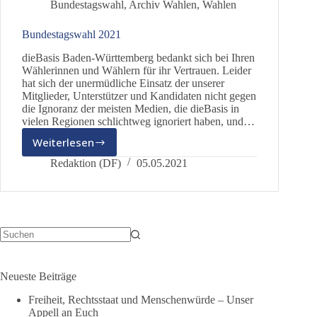
Bundestagswahl
,
Archiv Wahlen
,
Wahlen
Bundestagswahl
2021
Bundestagswahl 2021
auf
dieBasis Baden-Württemberg bedankt sich bei Ihren
Wählerinnen und Wählern für ihr Vertrauen. Leider
hat sich der unermüdliche Einsatz der unserer
Mitglieder, Unterstützer und Kandidaten nicht gegen
die Ignoranz der meisten Medien, die dieBasis in
vielen Regionen schlichtweg ignoriert haben, und…
Weiterlesen
Bundestagswahl
2021
Redaktion (DF)
05.05.2021
Keine
Ergebnisse
Neueste Beiträge
Freiheit, Rechtsstaat und Menschenwürde – Unser
Appell an Euch