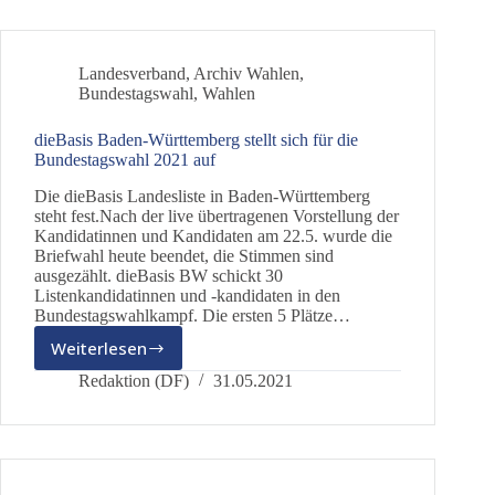
stellt
Anzeige
gegen
Landesverband
,
Archiv Wahlen
,
Unbekannt
Bundestagswahl
,
Wahlen
dieBasis Baden-Württemberg stellt sich für die
Bundestagswahl 2021 auf
Die dieBasis Landesliste in Baden-Württemberg
steht fest.Nach der live übertragenen Vorstellung der
Kandidatinnen und Kandidaten am 22.5. wurde die
Briefwahl heute beendet, die Stimmen sind
ausgezählt. dieBasis BW schickt 30
Listenkandidatinnen und -kandidaten in den
Bundestagswahlkampf. Die ersten 5 Plätze…
Weiterlesen
dieBasis
Baden-
Redaktion (DF)
31.05.2021
Württemberg
stellt
sich
für
die