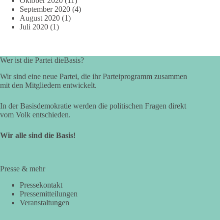
Oktober 2020
(11)
September 2020
(4)
August 2020
(1)
Juli 2020
(1)
Wer ist die Partei dieBasis?
Wir sind eine neue Partei, die ihr Parteiprogramm zusammen
mit den Mitgliedern entwickelt.
In der Basisdemokratie werden die politischen Fragen direkt
vom Volk entschieden.
Wir alle sind die Basis!
Presse & mehr
Pressekontakt
Pressemitteilungen
Veranstaltungen