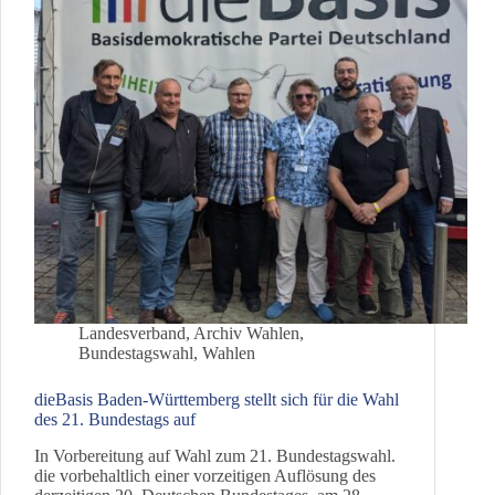
außerordentlicher
Landesparteitag
des
Landesverbandes
der
dieBasis
Baden-
Württemberg
Landesverband
,
Archiv Wahlen
,
Bundestagswahl
,
Wahlen
dieBasis Baden-Württemberg stellt sich für die Wahl
des 21. Bundestags auf
In Vorbereitung auf Wahl zum 21. Bundestagswahl.
die vorbehaltlich einer vorzeitigen Auflösung des