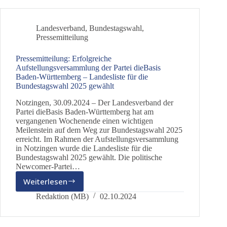
zur
Bundestagswahl
um
Landesverband
,
Bundestagswahl
,
dabei
Pressemitteilung
sein
zu
Pressemitteilung: Erfolgreiche
können!
Aufstellungsversammlung der Partei dieBasis
Baden-Württemberg – Landesliste für die
Bundestagswahl 2025 gewählt
Notzingen, 30.09.2024 – Der Landesverband der
Partei dieBasis Baden-Württemberg hat am
vergangenen Wochenende einen wichtigen
Meilenstein auf dem Weg zur Bundestagswahl 2025
erreicht. Im Rahmen der Aufstellungsversammlung
in Notzingen wurde die Landesliste für die
Bundestagswahl 2025 gewählt. Die politische
Newcomer-Partei…
Weiterlesen
Pressemitteilung:
Erfolgreiche
Redaktion (MB)
02.10.2024
Aufstellungsversammlung
der
Partei