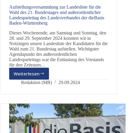
Aufstellungsversammlung zur Landesliste für die
Wahl des 21. Bundestages und außerordentlicher
Landesparteitag des Landesverbandes der dieBasis
Baden-Württemberg
Dieses Wochenende, am Samstag und Sonntag, den
28. und 29. September 2024 konnten wir in
Notzingen unsere Landesliste der Kandidaten für die
Wahl zum 21. Bundestag aufstellen. Wichtigster
Agendapunkt des außerordentlichen
Landesparteitags war die Entlastung des Vorstands
für den Zeitraum…
Weiterlesen
Aufstellungsversammlung
zur
Redaktion (MB)
29.09.2024
Landesliste
für
die
Wahl
des
21.
Bundestages
und