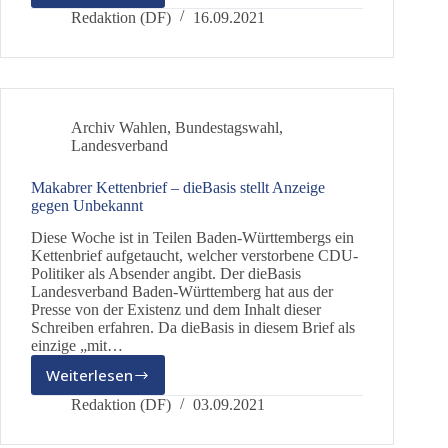
Umfrage:
Redaktion (DF)
16.09.2021
dieBasis
bei
mindestens
8%!
Archiv Wahlen
,
Bundestagswahl
,
Landesverband
Makabrer Kettenbrief – dieBasis stellt Anzeige
gegen Unbekannt
Diese Woche ist in Teilen Baden-Württembergs ein
Kettenbrief aufgetaucht, welcher verstorbene CDU-
Politiker als Absender angibt. Der dieBasis
Landesverband Baden-Württemberg hat aus der
Presse von der Existenz und dem Inhalt dieser
Schreiben erfahren. Da dieBasis in diesem Brief als
einzige „mit…
Weiterlesen
Makabrer
Kettenbrief
Redaktion (DF)
03.09.2021
–
dieBasis