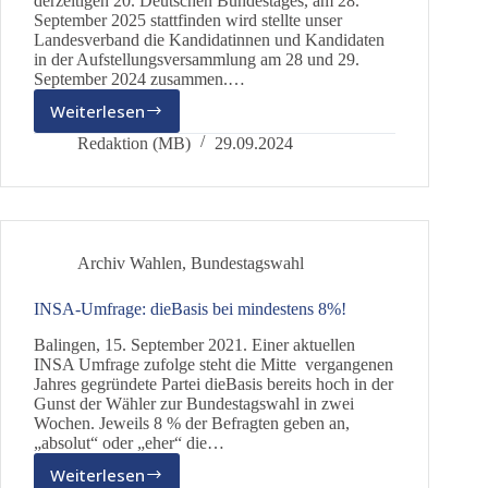
derzeitigen 20. Deutschen Bundestages, am 28.
September 2025 stattfinden wird stellte unser
Landesverband die Kandidatinnen und Kandidaten
in der Aufstellungsversammlung am 28 und 29.
September 2024 zusammen.…
Weiterlesen
dieBasis
Baden-
Redaktion (MB)
29.09.2024
Württemberg
stellt
sich
für
die
Archiv Wahlen
,
Bundestagswahl
Wahl
des
INSA-Umfrage: dieBasis bei mindestens 8%!
21.
Bundestags
Balingen, 15. September 2021. Einer aktuellen
auf
INSA Umfrage zufolge steht die Mitte vergangenen
Jahres gegründete Partei dieBasis bereits hoch in der
Gunst der Wähler zur Bundestagswahl in zwei
Wochen. Jeweils 8 % der Befragten geben an,
„absolut“ oder „eher“ die…
Weiterlesen
INSA-