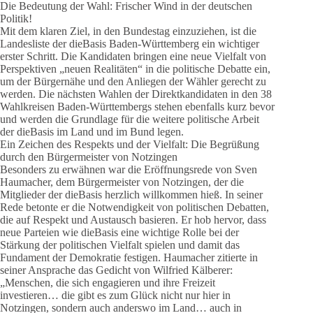
Die Bedeutung der Wahl: Frischer Wind in der deutschen
Politik!
Mit dem klaren Ziel, in den Bundestag einzuziehen, ist die
Landesliste der dieBasis Baden-Württemberg ein wichtiger
erster Schritt. Die Kandidaten bringen eine neue Vielfalt von
Perspektiven „neuen Realitäten“ in die politische Debatte ein,
um der Bürgernähe und den Anliegen der Wähler gerecht zu
werden. Die nächsten Wahlen der Direktkandidaten in den 38
Wahlkreisen Baden-Württembergs stehen ebenfalls kurz bevor
und werden die Grundlage für die weitere politische Arbeit
der dieBasis im Land und im Bund legen.
Ein Zeichen des Respekts und der Vielfalt: Die Begrüßung
durch den Bürgermeister von Notzingen
Besonders zu erwähnen war die Eröffnungsrede von Sven
Haumacher, dem Bürgermeister von Notzingen, der die
Mitglieder der dieBasis herzlich willkommen hieß. In seiner
Rede betonte er die Notwendigkeit von politischen Debatten,
die auf Respekt und Austausch basieren. Er hob hervor, dass
neue Parteien wie dieBasis eine wichtige Rolle bei der
Stärkung der politischen Vielfalt spielen und damit das
Fundament der Demokratie festigen. Haumacher zitierte in
seiner Ansprache das Gedicht von Wilfried Kälberer:
„Menschen, die sich engagieren und ihre Freizeit
investieren… die gibt es zum Glück nicht nur hier in
Notzingen, sondern auch anderswo im Land… auch in