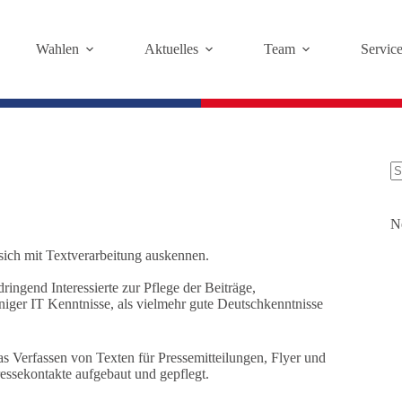
Wahlen
Aktuelles
Team
Servic
K
Er
N
sich mit Textverarbeitung auskennen.
ngend Interessierte zur Pflege der Beiträge,
niger IT Kenntnisse, als vielmehr gute Deutschkenntnisse
s Verfassen von Texten für Pressemitteilungen, Flyer und
ressekontakte aufgebaut und gepflegt.