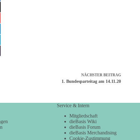
NÄCHSTER
BEITRAG
1. Bundesparteitag am 14.11.20
Service & Intern
Mitgliedschaft
ngen
dieBasis Wiki
en
dieBasis Forum
dieBasis Merchandising
Cookie-Zustimmung