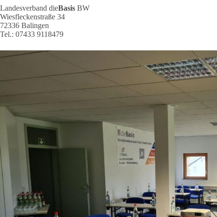
Landesverband die
Basis
BW
Wiesfleckenstraße 34
72336 Balingen
Tel.: 07433 9118479