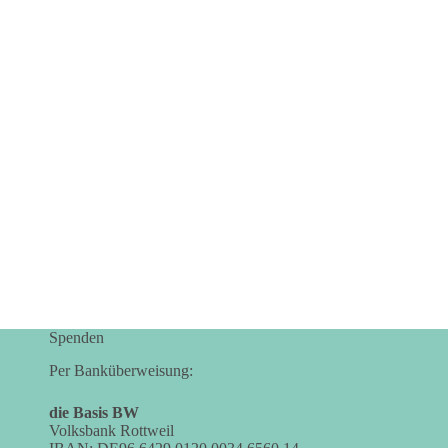
Spenden
Per Banküberweisung:
die Basis BW
Volksbank Rottweil