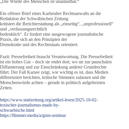
„Die Würde des Menschen ist unantastbar.“
Ein offener Brief eines Karlsruher Rechtsanwalts an die
Redaktion der Schwäbischen Zeitung
kritisiert die Berichterstattung als „einseitig“, „unprofessionell“
und „verfassungsrechtlich
bedenklich“. Er fordert eine ausgewogene journalistische
Praxis, die sich an den Prinzipien der
Demokratie und des Rechtsstaats orientiert.
Fazit: Pressefreiheit braucht Verantwortung. Die Pressefreiheit
ist ein hohes Gut – doch sie endet dort, wo sie zur pauschalen
Diffamierung und zur Einschränkung anderer Grundrechte
führt. Der Fall Karsee zeigt, wie wichtig es ist, dass Medien
differenziert berichten, kritische Stimmen zulassen und die
Menschenwürde achten – gerade in politisch aufgeheizten
Zeiten.
https://www.stattzeitung.org/artikel-lesen/2025-10-02-
toxischer-journalismus-made-by-
schwaebische.html
https://flimmer.media/a/gnm-seminar