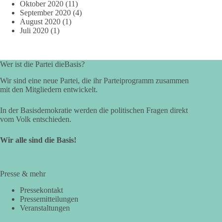
Oktober 2020
(11)
September 2020
(4)
August 2020
(1)
Juli 2020
(1)
Wer ist die Partei dieBasis?
Wir sind eine neue Partei, die ihr Parteiprogramm zusammen
mit den Mitgliedern entwickelt.
In der Basisdemokratie werden die politischen Fragen direkt
vom Volk entschieden.
Wir alle sind die Basis!
Presse & mehr
Pressekontakt
Pressemitteilungen
Veranstaltungen