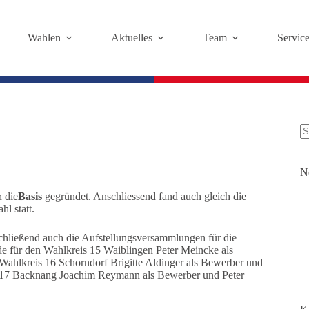
Wahlen
Aktuelles
Team
Servic
K
Er
N
 die
Basis
gegründet. Anschliessend fand auch gleich die
l statt.
hließend auch die Aufstellungsversammlungen für die
 für den Wahlkreis 15 Waiblingen Peter Meincke als
 Wahlkreis 16 Schorndorf Brigitte Aldinger als Bewerber und
s 17 Backnang Joachim Reymann als Bewerber und Peter